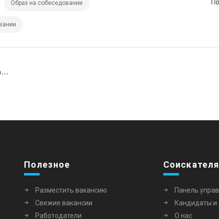
По
Образ на собеседовании
вании
...
Полезное
Соискател
Разместить вакансию
Панель упра
Свежие вакансии
Кандидаты и
Работодатели
О нас