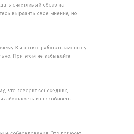
дать счастливый образ на
йтесь выразить свое мнение, но
очему Вы хотите работать именно у
льно. При этом не забывайте
му, что говорит собеседник,
икабельность и способность
онце собеседования. Это покажет