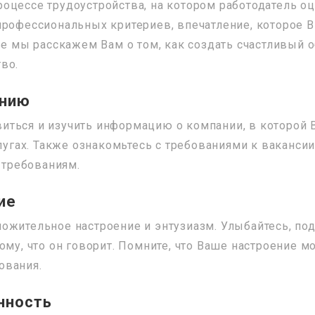
роцессе трудоустройства, на котором работодатель о
профессиональных критериев, впечатление, которое В
ье мы расскажем Вам о том, как создать счастливый 
во.
анию
ться и изучить информацию о компании, в которой Вы
слугах. Также ознакомьтесь с требованиями к ваканси
м требованиям.
ие
ожительное настроение и энтузиазм. Улыбайтесь, под
ому, что он говорит. Помните, что Ваше настроение 
ования.
нность