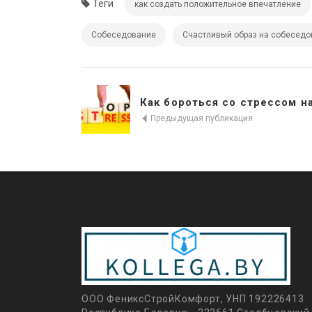
Теги
как создать положительное впечатление
Собеседование
Счастливый образ на собеседо
Как бороться со стрессом на
Предыдущая публикация
ООО ФениксСтройКомфорт, УНП 192226413