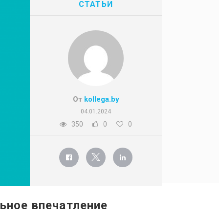
СТАТЬИ
От
kollega.by
04.01.2024
350
0
0
ьное впечатление