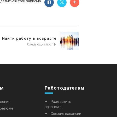
делиться этой записью
Найти работу в возрасте
Следующий пост
ям
Работодателям
вления
Разместить
вакансию
 резюме
Свежие вакансии